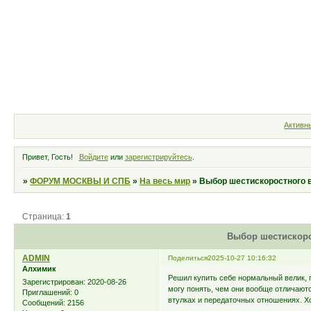
Форум
Участники
Правила
Активн
Привет, Гость!
Войдите
или
зарегистрируйтесь
.
»
ФОРУМ МОСКВЫ И СПБ
»
На весь мир
»
Выбор шестискоростного 
Страница:
1
Выбор шестискоро
ADMIN
Поделиться
2025-10-27 10:16:32
Алхимик
Решил купить себе нормальный велик, 
Зарегистрирован
: 2020-08-26
могу понять, чем они вообще отличаютс
Приглашений:
0
втулках и передаточных отношениях. Хо
Сообщений:
2156