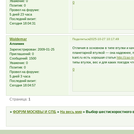
Уважение:
0
0
Позитив:
0
Провел на форуме:
5 дней 23 часа
Последний визит:
Сегодня 18:04:31
Waldemar
Поделиться
2025-10-27 10:17:49
Алхимик
Отличия в основном в типе втулки и ка
Зарегистрирован
: 2009-01-25
планетарной втулкой — она надежнее, п
Приглашений:
0
kant.ru есть хорошая статья
http://zao-t
Сообщений:
1500
типы втулок, вес и для каких поездок ч
Уважение:
0
Позитив:
0
0
Провел на форуме:
5 дней 3 часа
Последний визит:
Сегодня 18:04:57
Страница:
1
»
ФОРУМ МОСКВЫ И СПБ
»
На весь мир
»
Выбор шестискоростного 