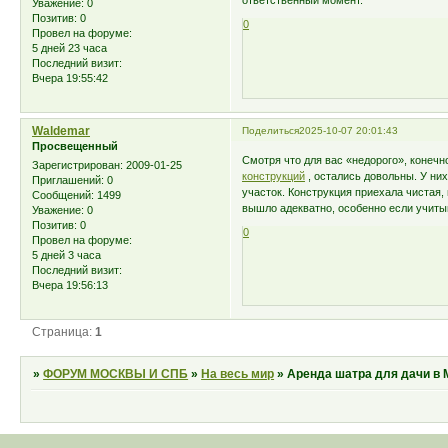
ответственный момент.
Уважение:
0
Позитив:
0
0
Провел на форуме:
5 дней 23 часа
Последний визит:
Вчера 19:55:42
Waldemar
Поделиться
2025-10-07 20:01:43
Просвещенный
Смотря что для вас «недорого», конеч
Зарегистрирован
: 2009-01-25
конструкций
, остались довольны. У ни
Приглашений:
0
участок. Конструкция приехала чистая,
Сообщений:
1499
вышло адекватно, особенно если учитыв
Уважение:
0
Позитив:
0
0
Провел на форуме:
5 дней 3 часа
Последний визит:
Вчера 19:56:13
Страница:
1
»
ФОРУМ МОСКВЫ И СПБ
»
На весь мир
»
Аренда шатра для дачи в 