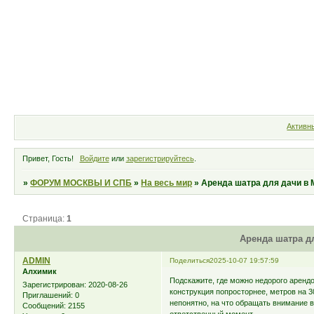
Форум
Участники
Правила
Активн
Привет, Гость!
Войдите
или
зарегистрируйтесь
.
»
ФОРУМ МОСКВЫ И СПБ
»
На весь мир
»
Аренда шатра для дачи в 
Страница:
1
Аренда шатра д
ADMIN
Поделиться
2025-10-07 19:57:59
Алхимик
Подскажите, где можно недорого аренд
Зарегистрирован
: 2020-08-26
конструкция попросторнее, метров на 3
Приглашений:
0
непонятно, на что обращать внимание в
Сообщений:
2155