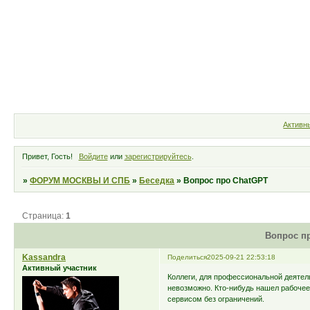
Форум
Участники
Правила
Активн
Привет, Гость!
Войдите
или
зарегистрируйтесь
.
»
ФОРУМ МОСКВЫ И СПБ
»
Беседка
»
Вопрос про ChatGPT
Страница:
1
Вопрос п
Kassandra
Поделиться
2025-09-21 22:53:18
Активный участник
Коллеги, для профессиональной деятел
невозможно. Кто-нибудь нашел рабочее
сервисом без ограничений.