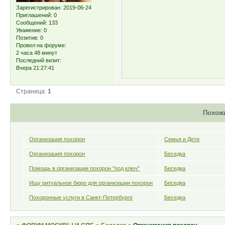
Зарегистрирован
: 2019-06-24
Приглашений:
0
Сообщений:
133
Уважение:
0
Позитив:
0
Провел на форуме:
2 часа 48 минут
Последний визит:
Вчера 21:27:41
Страница:
1
Похож
Организация похорон
Семья и Дети
Организация похорон
Беседка
Помощь в организации похорон "под ключ"
Беседка
Ищу ритуальное бюро для организации похорон
Беседка
Похоронные услуги в Санкт-Петербурге
Беседка