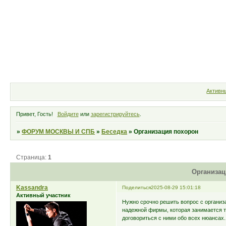
Форум
Участники
Правила
Активн
Привет, Гость!
Войдите
или
зарегистрируйтесь
.
»
ФОРУМ МОСКВЫ И СПБ
»
Беседка
»
Организация похорон
Страница:
1
Организац
Kassandra
Поделиться
2025-08-29 15:01:18
Активный участник
Нужно срочно решить вопрос с организ
надежной фирмы, которая занимается т
договориться с ними обо всех нюансах.