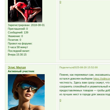
0
Зарегистрирован
: 2018-08-01
Приглашений:
0
Сообщений:
139
Уважение:
0
Позитив:
0
Провел на форуме:
3 часа 58 минут
Последний визит:
Вчера 15:30:15
Элис Милая
Поделиться
2025-08-29 15:52:00
Активный участник
Помню, как переживал сам, оказавшись
остался доволен выбором
https://odinco
честность. Здесь вам сразу скажут, чт
сохранять спокойный и уважительный 
предоставляемых товаров — гробы добр
из лучших мест в городе для заказа под
0