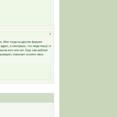
2
не. Мне тогда на другом форуме
адрес, и смотришь, что люди пишут в
анули кого или нет. Еще там рейтинг
проверял, помогает отсеять явно