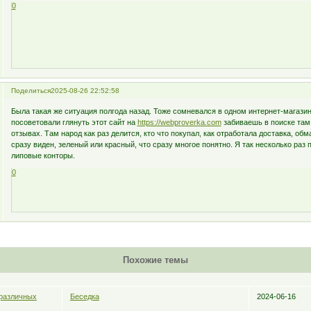
0
Поделиться
2025-08-26 22:52:58
Была такая же ситуация полгода назад. Тоже сомневался в одном интернет-магази
посоветовали глянуть этот сайт на
https://webproverka.com
забиваешь в поиске там 
отзывах. Там народ как раз делится, кто что покупал, как отработала доставка, обм
сразу виден, зеленый или красный, что сразу многое понятно. Я так несколько раз 
липовые конторы.
0
Похожие темы
 различных
Беседка
2024-06-16