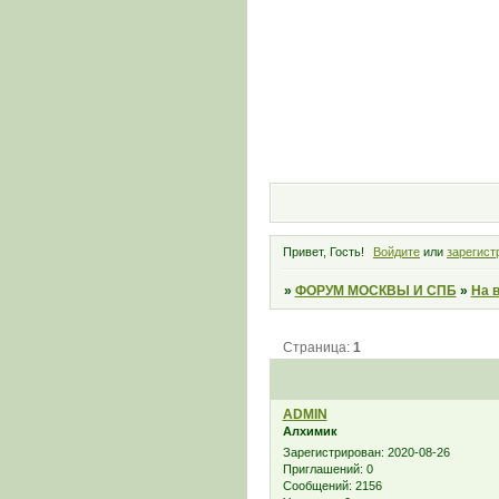
Привет, Гость!
Войдите
или
зарегист
»
ФОРУМ МОСКВЫ И СПБ
»
На 
Страница:
1
ADMIN
Алхимик
Зарегистрирован
: 2020-08-26
Приглашений:
0
Сообщений:
2156