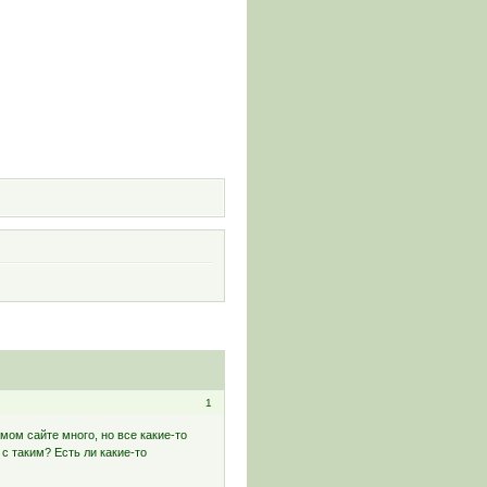
и
1
мом сайте много, но все какие-то
 с таким? Есть ли какие-то