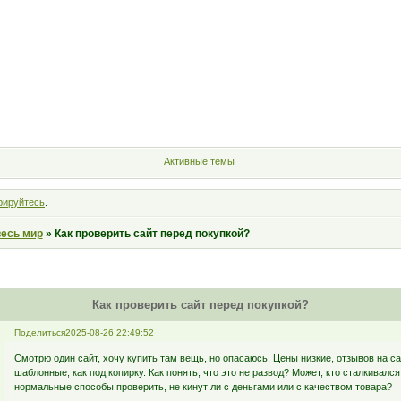
Форум
Участники
Правила
Поиск
Регистрация
Войт
Активные темы
рируйтесь
.
весь мир
»
Как проверить сайт перед покупкой?
Как проверить сайт перед покупкой?
Поделиться
2025-08-26 22:49:52
Смотрю один сайт, хочу купить там вещь, но опасаюсь. Цены низкие, отзывов на са
шаблонные, как под копирку. Как понять, что это не развод? Может, кто сталкивался
нормальные способы проверить, не кинут ли с деньгами или с качеством товара?