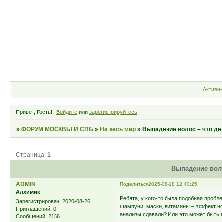
Форум
Участники
Правила
Активн
Привет, Гость!
Войдите
или
зарегистрируйтесь
.
»
ФОРУМ МОСКВЫ И СПБ
»
На весь мир
»
Выпадение волос – что де
Страница:
1
Выпадение воло
ADMIN
Поделиться
2025-08-18 12:40:25
Алхимик
Ребята, у кого-то была подобная пробл
Зарегистрирован
: 2020-08-26
шампуни, маски, витамины – эффект нол
Приглашений:
0
анализы сдавали? Или это может быть г
Сообщений:
2156