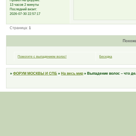
13 часов 2 минуты
Последний визит:
2026-07-30 22:57:17
Страница:
1
Похож
Помогите с выпадением волос!
Беседка
»
ФОРУМ МОСКВЫ И СПБ
»
На весь мир
»
Выпадение волос – что де