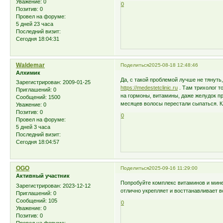
Уважение:
0
0
Позитив:
0
Провел на форуме:
5 дней 23 часа
Последний визит:
Сегодня 18:04:31
Waldemar
Поделиться
2025-08-18 12:48:46
Алхимик
Да, с такой проблемой лучше не тянуть,
Зарегистрирован
: 2009-01-25
https://medestetclinic.ru
. Там трихолог т
Приглашений:
0
на гормоны, витамины, даже желудок пр
Сообщений:
1500
месяцев волосы перестали сыпаться. К
Уважение:
0
Позитив:
0
0
Провел на форуме:
5 дней 3 часа
Последний визит:
Сегодня 18:04:57
OGO
Поделиться
2025-09-16 11:29:00
Активный участник
Попробуйте комплекс витаминов и ми
Зарегистрирован
: 2023-12-12
отлично укрепляет и восттанавливает в
Приглашений:
0
Сообщений:
105
0
Уважение:
0
Позитив:
0
Провел на форуме: