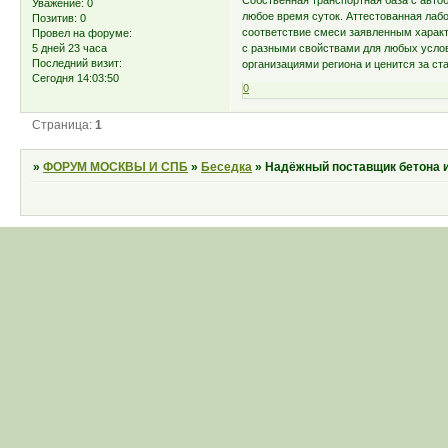
Собственная транспортная база с авт
Уважение:
0
любое время суток. Аттестованная лаб
Позитив:
0
соответствие смеси заявленным характ
Провел на форуме:
5 дней 23 часа
с разными свойствами для любых усло
Последний визит:
организациями региона и ценится за ст
Сегодня 14:03:50
0
Страница:
1
»
ФОРУМ МОСКВЫ И СПБ
»
Беседка
»
Надёжный поставщик бетона 