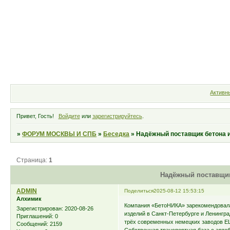
Форум
Участники
Правила
Активн
Привет, Гость!
Войдите
или
зарегистрируйтесь
.
»
ФОРУМ МОСКВЫ И СПБ
»
Беседка
»
Надёжный поставщик бетона 
Страница:
1
Надёжный поставщик
ADMIN
Поделиться
2025-08-12 15:53:15
Алхимик
Компания «БетоНИКА» зарекомендовала 
Зарегистрирован
: 2020-08-26
изделий в Санкт-Петербурге и Ленингр
Приглашений:
0
трёх современных немецких заводов E
Сообщений:
2159