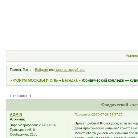
Форум
Участники
Правила
Активн
Привет, Гость!
Войдите
или
зарегистрируйтесь
.
»
ФОРУМ МОСКВЫ И СПБ
»
Беседка
»
Юридический колледж — куда
Страница:
1
Юридический колл
ADMIN
Поделиться
2025-07-28 22:57:25
Алхимик
Привет, ребята! Кто в курсе, есть ли н
Зарегистрирован
: 2020-08-26
дают практические навыки? Хочется не 
Приглашений:
0
Может, кто-то учился или слышал про ч
Сообщений:
2155