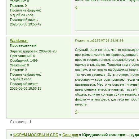
после школы я совсем не в теме, куда и
Уважение:
0
Позитив:
0
0
Провел на форуме:
5 дней 23 часа
Последний визит:
2026-08-05 19:55:42
Waldemar
Поделиться
2025-07-28 23:08:18
Просвещенный
Слушай, если хочешь что-то прикладно
Зарегистрирован
: 2009-01-25
программа именно по юриспруденции с
Приглашений:
0
просто теорию гоняют, а реально учат,
Сообщений:
1499
сделок и так далее. Преподы там в ос
Уважение:
0
опытом, а не только на бумажках сидят.
Позитив:
0
так что не заснешь. Есть и очное, и оч
Провел на форуме:
5 дней 3 часа
классная — кураторы помогают, если что
Последний визит:
развиваться. Место не совсем типичный
2026-08-05 19:56:13
предпринимательские навыки, что сейча
общем, если не хочешь сухую теорию, 
фишка — атмосфера, где тебя не просто
вместе.
0
Страница:
1
»
ФОРУМ МОСКВЫ И СПБ
»
Беседка
»
Юридический колледж — куда