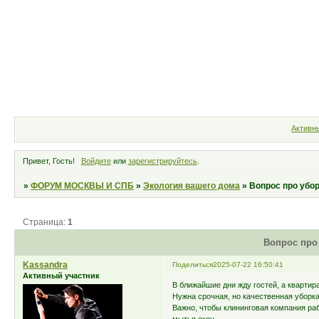
Форум
Участники
Правила
Активн
Привет, Гость!
Войдите
или
зарегистрируйтесь
.
»
ФОРУМ МОСКВЫ И СПБ
»
Экология вашего дома
»
Вопрос про убо
Страница:
1
Вопрос про
Kassandra
Поделиться
2025-07-22 16:50:41
Активный участник
В ближайшие дни жду гостей, а кварти
Нужна срочная, но качественная уборка
Важно, чтобы клининговая компания раб