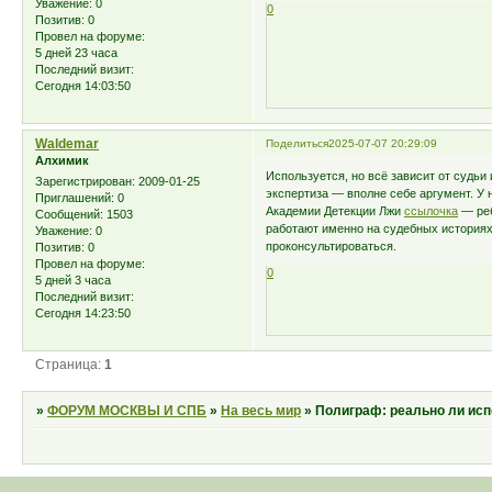
Уважение:
0
0
Позитив:
0
Провел на форуме:
5 дней 23 часа
Последний визит:
Сегодня 14:03:50
Waldemar
Поделиться
2025-07-07 20:29:09
Алхимик
Используется, но всё зависит от судьи 
Зарегистрирован
: 2009-01-25
экспертиза — вполне себе аргумент. У 
Приглашений:
0
Академии Детекции Лжи
ссылочка
— реб
Сообщений:
1503
работают именно на судебных историях.
Уважение:
0
проконсультироваться.
Позитив:
0
Провел на форуме:
0
5 дней 3 часа
Последний визит:
Сегодня 14:23:50
Страница:
1
»
ФОРУМ МОСКВЫ И СПБ
»
На весь мир
»
Полиграф: реально ли ис