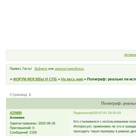
Форум
Участники
Правила
Активн
Привет, Гость!
Войдите
или
зарегистрируйтесь
.
»
ФОРУМ МОСКВЫ И СПБ
»
На весь мир
»
Полиграф: реально ли ис
Страница:
1
Полиграф: реаль
ADMIN
Поделиться
2025-07-07 20:20:53
Алхимик
Кто сталкивался с использованием пол
Зарегистрирован
: 2020-08-26
Интересует, применимо ли это в гражд
Приглашений:
0
проходить такую проверку в рамках де
Сообщений:
2159