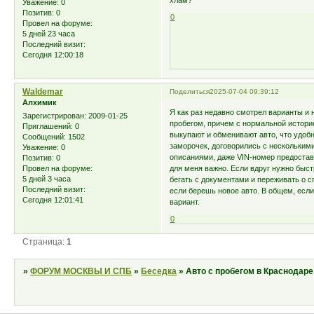
хлам?
Уважение:
0
Позитив:
0
0
Провел на форуме:
5 дней 23 часа
Последний визит:
Сегодня 12:00:18
Waldemar
Поделиться
2025-07-04 09:39:12
Алхимик
Я как раз недавно смотрел варианты и 
Зарегистрирован
: 2009-01-25
пробегом, причем с нормальной историе
Приглашений:
0
выкупают и обменивают авто, что удоб
Сообщений:
1502
заморочек, договорились с несколькими
Уважение:
0
описаниями, даже VIN-номер предоставл
Позитив:
0
для меня важно. Если вдруг нужно быст
Провел на форуме:
5 дней 3 часа
бегать с документами и переживать о с
Последний визит:
если берешь новое авто. В общем, есл
Сегодня 12:01:41
вариант.
0
Страница:
1
»
ФОРУМ МОСКВЫ И СПБ
»
Беседка
»
Авто с пробегом в Краснодар