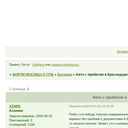
Форум
Участники
Правила
Активн
Привет, Гость!
Войдите
или
зарегистрируйтесь
.
»
ФОРУМ МОСКВЫ И СПБ
»
Беседка
»
Авто с пробегом в Краснодар
Страница:
1
Авто с пробегом в
ADMIN
Поделиться
2025-07-03 14:01:58
Алхимик
Ребят, кто-нибудь покупал подержанну
Зарегистрирован
: 2020-08-26
вариант без проблем с документами и б
Приглашений:
0
то некачественное. Может, кто сталкив
Сообщений:
2158