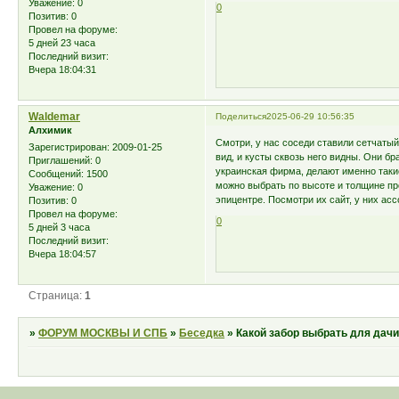
Уважение:
0
0
Позитив:
0
Провел на форуме:
5 дней 23 часа
Последний визит:
Вчера 18:04:31
Waldemar
Поделиться
2025-06-29 10:56:35
Алхимик
Смотри, у нас соседи ставили сетчатый
Зарегистрирован
: 2009-01-25
вид, и кусты сквозь него видны. Они б
Приглашений:
0
украинская фирма, делают именно такие
Сообщений:
1500
можно выбрать по высоте и толщине про
Уважение:
0
эпицентре. Посмотри их сайт, у них ас
Позитив:
0
Провел на форуме:
0
5 дней 3 часа
Последний визит:
Вчера 18:04:57
Страница:
1
»
ФОРУМ МОСКВЫ И СПБ
»
Беседка
»
Какой забор выбрать для дач