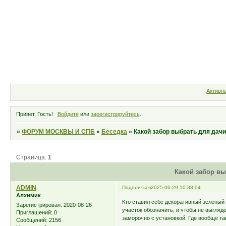
Форум
Участники
Правила
Активн
Привет, Гость!
Войдите
или
зарегистрируйтесь
.
»
ФОРУМ МОСКВЫ И СПБ
»
Беседка
»
Какой забор выбрать для дач
Страница:
1
Какой забор вы
ADMIN
Поделиться
2025-06-29 10:38:04
Алхимик
Кто ставил себе декоративный зелёный 
Зарегистрирован
: 2020-08-26
участок обозначить, и чтобы не выгляд
Приглашений:
0
заморочно с установкой. Где вообще та
Сообщений:
2156