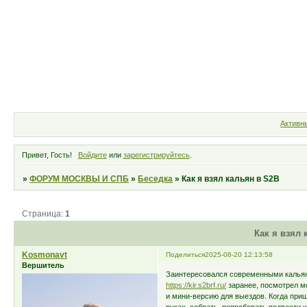
Форум
Участники
Правила
Активн
Привет, Гость!
Войдите
или
зарегистрируйтесь
.
»
ФОРУМ МОСКВЫ И СПБ
»
Беседка
»
Как я взял кальян в S2B
Страница:
1
Как я взял 
Kosmonavt
Поделиться
2025-06-20 12:13:58
Вершитель
Заинтересовался современными кальяна
https://kir.s2brf.ru/
заранее, посмотрел м
и мини-версию для выездов. Когда при