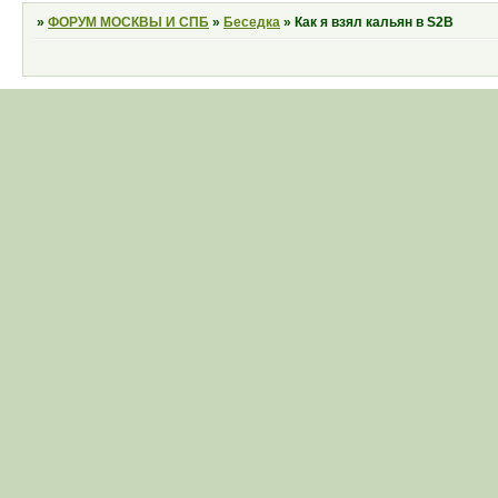
»
ФОРУМ МОСКВЫ И СПБ
»
Беседка
»
Как я взял кальян в S2B