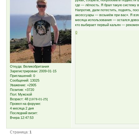
руках, собрать, попробовать подвести 
где — лёгкость. Я брал такую систему 
Напротив, дали потестить, поднять, пос
аксессуары — возьмём при вас». Я взял
месяца использования — остался довол
кто выбирает первый кальян — рекомен
0
Откуда:
Великобритания
Зарегистрирован
: 2009-01-15
Приглашений:
0
Сообщений:
13025
Уважение:
+2905
Позитив:
+3720
Пол:
Мужской
Возраст:
48
[1978-01-25]
Провел на форуме:
4 месяца 2 дня
Последний визит:
Вчера 12:47:53
Страница:
1