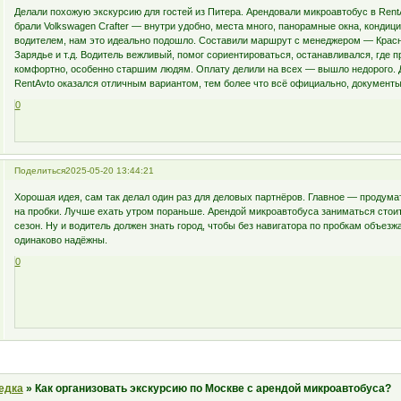
Делали похожую экскурсию для гостей из Питера. Арендовали микроавтобус в RentA
брали Volkswagen Crafter — внутри удобно, места много, панорамные окна, кондици
водителем, нам это идеально подошло. Составили маршрут с менеджером — Красн
Зарядье и т.д. Водитель вежливый, помог сориентироваться, останавливался, где п
комфортно, особенно старшим людям. Оплату делили на всех — вышло недорого. Д
RentAvto оказался отличным вариантом, тем более что всё официально, документы
0
Поделиться
2025-05-20 13:44:21
Хорошая идея, сам так делал один раз для деловых партнёров. Главное — продума
на пробки. Лучше ехать утром пораньше. Арендой микроавтобуса заниматься стоит
сезон. Ну и водитель должен знать город, чтобы без навигатора по пробкам объезж
одинаково надёжны.
0
едка
»
Как организовать экскурсию по Москве с арендой микроавтобуса?