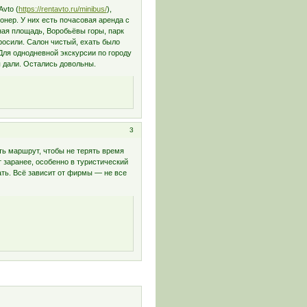
vto (
https://rentavto.ru/minibus/
),
онер. У них есть почасовая аренда с
ая площадь, Воробьёвы горы, парк
росили. Салон чистый, ехать было
ля однодневной экскурсии по городу
 дали. Остались довольны.
3
ть маршрут, чтобы не терять время
 заранее, особенно в туристический
ать. Всё зависит от фирмы — не все