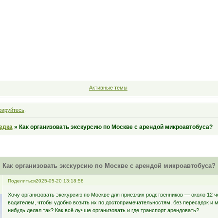
Форум
Участники
Правила
Поиск
Регистрация
Войт
Активные темы
рируйтесь
.
едка
»
Как организовать экскурсию по Москве с арендой микроавтобуса?
Как организовать экскурсию по Москве с арендой микроавтобуса?
Поделиться
2025-05-20 13:18:58
Хочу организовать экскурсию по Москве для приезжих родственников — около 12 ч
водителем, чтобы удобно возить их по достопримечательностям, без пересадок и м
нибудь делал так? Как всё лучше организовать и где транспорт арендовать?