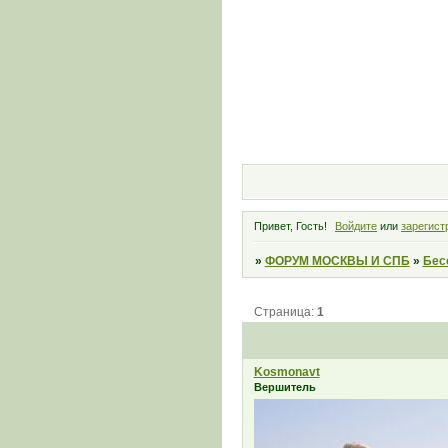
Привет, Гость!
Войдите
или
зарегист
»
ФОРУМ МОСКВЫ И СПБ
»
Бес
Страница:
1
Kosmonavt
Вершитель