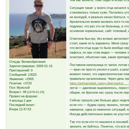
тем как звонить, тоже сидел и искал от
Ситуация такая: у моего отца начался з
становилось только хуже. Пытались уг
не молодой, я реально начал бояться, ч
Архангельске можно вызвать кого-то на
подумал, что раз это не больница, а ч
основном нормальные, сайт толковый, 
Ответили быстро, без всяких автоответ
стоит, какие есть варианты. Меня сразу
что везти отца куда-то было вообще нер
пафоса, но при этом видно — человек зн
осмотрел, объяснил нам, какие препара
Откуда:
Великобритания
Поставили капельница от запоя, потом 
Зарегистрирован
: 2009-01-15
— врач не просто уколол и ушёл, а реал
Приглашений:
0
момент понял, что наркологическая пом
Сообщений:
13025
правильно организована. Через день пр
Уважение:
+2905
Позитив:
+3720
https://arkhangelsk.zapoy.clinic/narkol …
Пол:
Мужской
легче — давление выровнялось, перест
Возраст:
48
[1978-01-25]
общем, не бросили нас сразу после пе
Провел на форуме:
Сейчас прошло уже больше двух недель
4 месяца 2 дня
Последний визит:
если что — будем сразу звонить, потому
Вчера 12:47:53
наверное, одна из немногих ситуаций, 
Иногда действительно важно не упусти
Так что если кто-то оказался в похожей
звоните, не бойтесь. Понятно, что всё