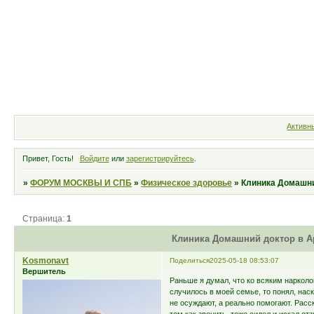
Форум
Участники
Правила
Активн
Привет, Гость!
Войдите
или
зарегистрируйтесь
.
»
ФОРУМ МОСКВЫ И СПБ
»
Физическое здоровье
»
Клиника Домашни
Страница:
1
Клиника Домашний доктор в Ар
Kosmonavt
Поделиться
2025-05-18 08:53:07
Вершитель
Раньше я думал, что ко всяким нарколо
случилось в моей семье, то понял, на
не осуждают, а реально помогают. Расс