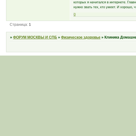
которых я начитался в интернете. Главн
нужно звать тех, кто умеет. И хорошо,
0
Страница:
1
»
ФОРУМ МОСКВЫ И СПБ
»
Физическое здоровье
»
Клиника Домашни