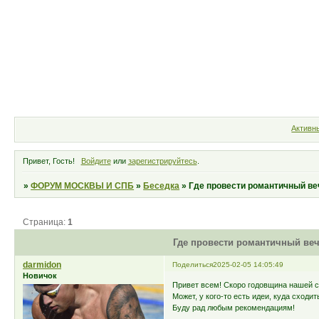
Форум
Участники
Правила
Активн
Привет, Гость!
Войдите
или
зарегистрируйтесь
.
»
ФОРУМ МОСКВЫ И СПБ
»
Беседка
»
Где провести романтичный ве
Страница:
1
Где провести романтичный веч
darmidon
Поделиться
2025-02-05 14:05:49
Новичок
Привет всем! Скоро годовщина нашей с
Может, у кого-то есть идеи, куда схо
Буду рад любым рекомендациям!