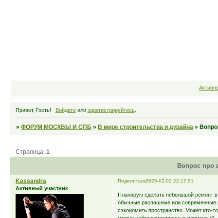
Форум
Участники
Правила
Активн
Привет, Гость!
Войдите
или
зарегистрируйтесь
.
»
ФОРУМ МОСКВЫ И СПБ
»
В мире строительства и дизайна
»
Вопро
Страница:
1
Вопрос про 
Kassandra
Поделиться
2025-02-02 22:17:51
Активный участник
Планирую сделать небольшой ремонт в 
обычные распашные или современные ра
сэкономить пространство. Может кто-то