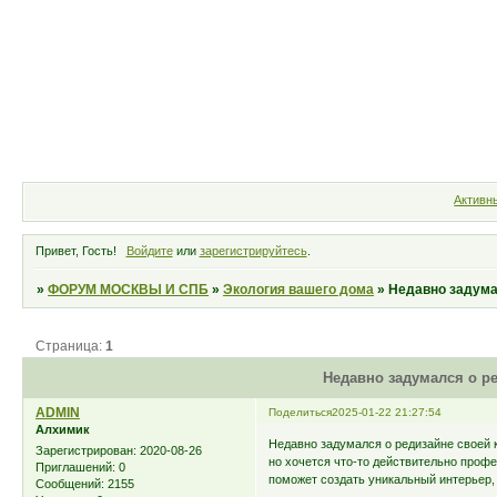
Форум
Участники
Правила
Активн
Привет, Гость!
Войдите
или
зарегистрируйтесь
.
»
ФОРУМ МОСКВЫ И СПБ
»
Экология вашего дома
»
Недавно задума
Страница:
1
Недавно задумался о р
ADMIN
Поделиться
2025-01-22 21:27:54
Алхимик
Недавно задумался о редизайне своей 
Зарегистрирован
: 2020-08-26
но хочется что-то действительно профе
Приглашений:
0
поможет создать уникальный интерьер,
Сообщений:
2155