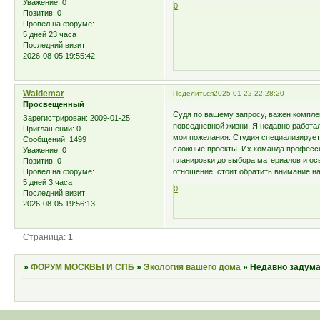
Уважение:
0
0
Позитив:
0
Провел на форуме:
5 дней 23 часа
Последний визит:
2026-08-05 19:55:42
Waldemar
Поделиться
2025-01-22 22:28:20
Просвещенный
Судя по вашему запросу, важен компле
Зарегистрирован
: 2009-01-25
повседневной жизни. Я недавно работа
Приглашений:
0
мои пожелания. Студия специализирует
Сообщений:
1499
сложные проекты. Их команда професси
Уважение:
0
планировки до выбора материалов и ос
Позитив:
0
отношение, стоит обратить внимание на 
Провел на форуме:
5 дней 3 часа
0
Последний визит:
2026-08-05 19:56:13
Страница:
1
»
ФОРУМ МОСКВЫ И СПБ
»
Экология вашего дома
»
Недавно задума