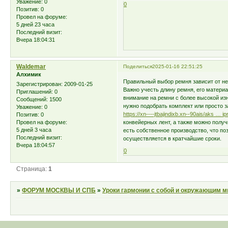
Уважение:
0
0
Позитив:
0
Провел на форуме:
5 дней 23 часа
Последний визит:
Вчера 18:04:31
Waldemar
Поделиться
2025-01-16 22:51:25
Алхимик
Правильный выбор ремня зависит от не
Зарегистрирован
: 2009-01-25
Важно учесть длину ремня, его материа
Приглашений:
0
внимание на ремни с более высокой и
Сообщений:
1500
нужно подобрать комплект или просто 
Уважение:
0
https://xn----jtbajindixb.xn--90ais/aks … ip
Позитив:
0
конвейерных лент, а также можно получ
Провел на форуме:
5 дней 3 часа
есть собственное производство, что по
Последний визит:
осуществляется в кратчайшие сроки.
Вчера 18:04:57
0
Страница:
1
»
ФОРУМ МОСКВЫ И СПБ
»
Уроки гармонии с собой и окружающим 