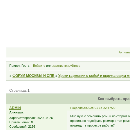
Форум
Участники
Правила
Активн
Привет, Гость!
Войдите
или
зарегистрируйтесь
.
»
ФОРУМ МОСКВЫ И СПБ
»
Уроки гармонии с собой и окружающим 
Страница:
1
Как выбрать пр
ADMIN
Поделиться
2025-01-16 22:47:20
Алхимик
Мне нужно заменить ремни на старом об
Зарегистрирован
: 2020-08-26
правильно подобрать размер и тип ремн
Приглашений:
0
подведут в процессе работы?
Сообщений:
2156