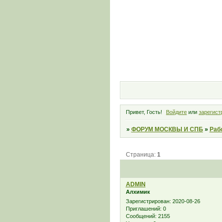
Привет, Гость!
Войдите
или
зарегист
»
ФОРУМ МОСКВЫ И СПБ
»
Раб
Страница:
1
ADMIN
Алхимик
Зарегистрирован
: 2020-08-26
Приглашений:
0
Сообщений:
2155