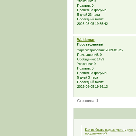
Уважение:
0
Позитив:
0
Провел на форуме:
5 дней 23 часа
Последний визит:
2026-08-05 19:55:42
Waldemar
Просвещенный
Зарегистрирован
: 2009-01-25
Приглашений:
0
Сообщений:
1499
Уважение:
0
Позитив:
0
Провел на форуме:
5 дней 3 часа
Последний визит:
2026-08-05 19:56:13
Страница:
1
Как выбрать надежную студию д
продвижения?