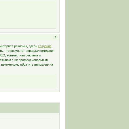
2
 интернет-рекламы, здесь
создание
ть, что результат оправдал ожидания.
SEO, контекстная реклама и
связываю с их профессиональным
а, рекомендую обратить внимание на