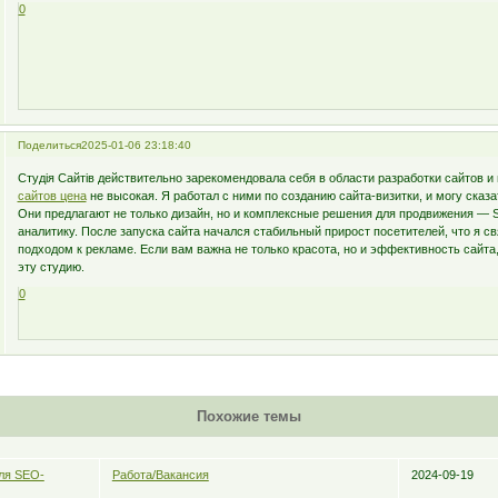
0
Поделиться
2025-01-06 23:18:40
Студія Сайтів действительно зарекомендовала себя в области разработки сайтов и
сайтов цена
не высокая. Я работал с ними по созданию сайта-визитки, и могу сказа
Они предлагают не только дизайн, но и комплексные решения для продвижения — 
аналитику. После запуска сайта начался стабильный прирост посетителей, что я 
подходом к рекламе. Если вам важна не только красота, но и эффективность сайт
эту студию.
0
Похожие темы
ля SEO-
Работа/Вакансия
2024-09-19