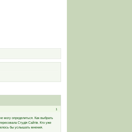
и
1
не могу определиться. Как выбрать
ересовала Студія Сайтів. Кто уже
телось бы услышать мнения.