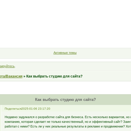
Форум
Участники
Правила
Поиск
Регистрация
Войт
Активные темы
рируйтесь
.
ота/Вакансия
»
Как выбрать студию для сайта?
Как выбрать студию для сайта?
Поделиться
2025-01-06 23:17:20
Недавно задумался о разработке сайта для бизнеса. Есть несколько вариантов, но 
компанию, которая сделает не только качественный, но и эффективный сайт? Заинт
работал с ними? Есть ли у них реальные результаты в рекламе и продвижении? Хо