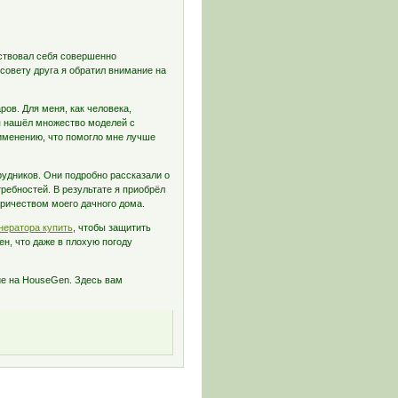
вствовал себя совершенно
 совету друга я обратил внимание на
ов. Для меня, как человека,
 я нашёл множество моделей с
именению, что помогло мне лучше
удников. Они подробно рассказали о
ребностей. В результате я приобрёл
ричеством моего дачного дома.
нератора купить
, чтобы защитить
ен, что даже в плохую погоду
ие на HouseGen. Здесь вам