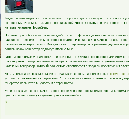
Когда я начал задумываться о покупке генератора для своего дома, то сначала чу
потерянным. На рынке так много предложений, что разобраться в них непросто. По
интернет-магазин HouseGen.
На сайте сразу бросилось в глаза удобство интерфейса и детальные описания товар
далёкого от техники, это было особенно важно. В разделе для дачных генераторов
разными характеристиками. Каждая из них сопровождалась рекомендациями по пр
понять, какой генератор подойдёт именно мне.
Обратился в службу поддержки — и был приятно удивлён профессионализмом сотр
плюсах разных моделей, помогли выбрать оптимальный вариант с учётом моих пот
надёжный генератор, который полностью справляется с задачей обеспечения элект
Кстати, благодаря рекомендации сотрудников, я решил дополнительно
кожух для ге
устройство от внешних воздействий. Это оказалось очень полезным: теперь я увер
генератор останется в целости и сохранности.
Если вы, как и я, ищете качественное оборудование, рекомендую обратить вниман
действительно помогут сделать правильный выбор.
0