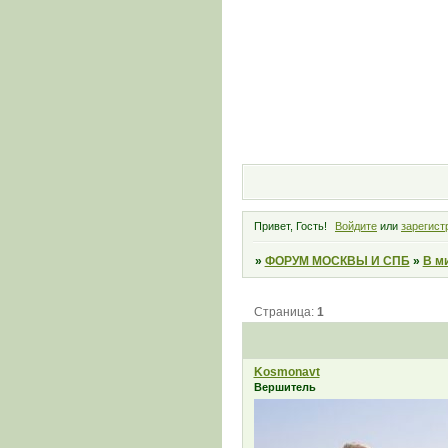
Привет, Гость!
Войдите
или
зарегист
»
ФОРУМ МОСКВЫ И СПБ
»
В м
Страница:
1
Kosmonavt
Вершитель