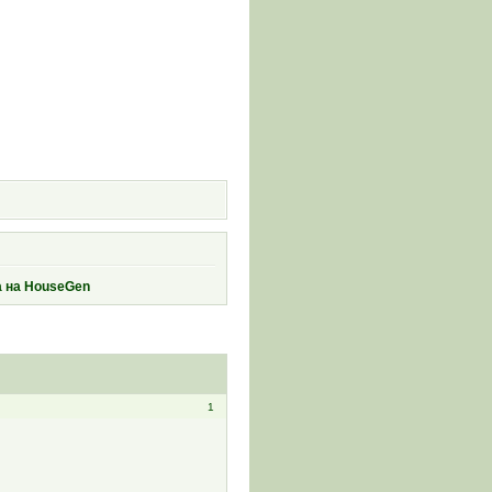
и
а на HouseGen
1