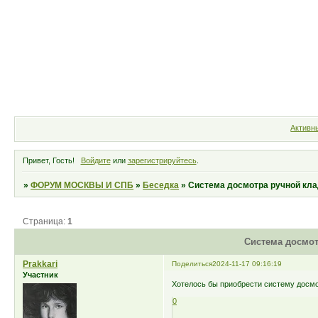
Форум
Участники
Правила
Активн
Привет, Гость!
Войдите
или
зарегистрируйтесь
.
»
ФОРУМ МОСКВЫ И СПБ
»
Беседка
»
Система досмотра ручной кл
Страница:
1
Система досмот
Prakkari
Поделиться
2024-11-17 09:16:19
Участник
Хотелось бы приобрести систему досмо
0