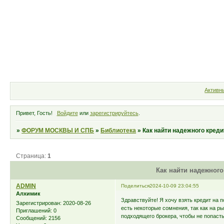
Форум
Участники
Правила
Активн
Привет, Гость!
Войдите
или
зарегистрируйтесь
.
»
ФОРУМ МОСКВЫ И СПБ
»
Библиотека
»
Как найти надежного креди
Страница:
1
Как найти надежного
ADMIN
Поделиться
2024-10-09 23:04:55
Алхимик
Здравствуйте! Я хочу взять кредит на п
Зарегистрирован
: 2020-08-26
есть некоторые сомнения, так как на р
Приглашений:
0
подходящего брокера, чтобы не попаст
Сообщений:
2156