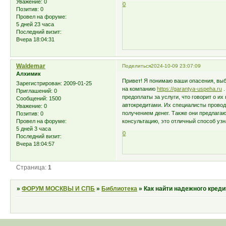
Уважение:
0
0
Позитив:
0
Провел на форуме:
5 дней 23 часа
Последний визит:
Вчера 18:04:31
Waldemar
Поделиться
2024-10-09 23:07:09
Алхимик
Привет! Я понимаю ваши опасения, выб
Зарегистрирован
: 2009-01-25
на компанию
https://garantya-uspeha.ru
.
Приглашений:
0
предоплаты за услуги, что говорит о и
Сообщений:
1500
автокредитами. Их специалисты провод
Уважение:
0
получением денег. Также они предлагаю
Позитив:
0
консультацию, это отличный способ уз
Провел на форуме:
5 дней 3 часа
0
Последний визит:
Вчера 18:04:57
Страница:
1
»
ФОРУМ МОСКВЫ И СПБ
»
Библиотека
»
Как найти надежного креди