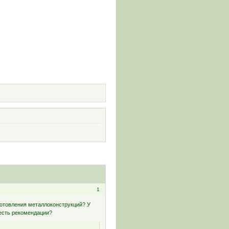
и
1
готовления металлоконструкций? У
 есть рекомендации?