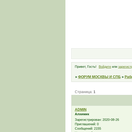
Привет, Гость!
Войдите
или
зарегист
»
ФОРУМ МОСКВЫ И СПБ
»
Раб
Страница:
1
ADMIN
Алхимик
Зарегистрирован
: 2020-08-26
Приглашений:
0
Сообщений:
2155