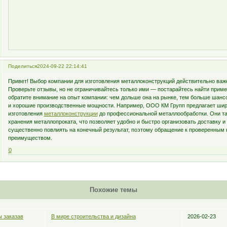
Поделиться
2024-09-22 22:14:41
Привет! Выбор компании для изготовления металлоконструкций действительно важе
Проверьте отзывы, но не ограничивайтесь только ими — постарайтесь найти приме
обратите внимание на опыт компании: чем дольше она на рынке, тем больше шансо
и хорошие производственные мощности. Например, ООО КМ Групп предлагает широк
изготовления
металлоконструкции
до профессиональной металлообработки. Они та
хранения металлопроката, что позволяет удобно и быстро организовать доставку и
существенно повлиять на конечный результат, поэтому обращение к проверенным
преимуществом.
0
Похожие темы
ы заказав
В мире строительства и дизайна
2026-02-23