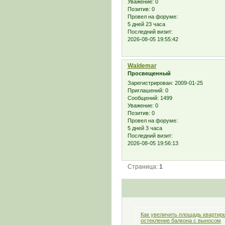
Уважение:
0
Позитив:
0
Провел на форуме:
5 дней 23 часа
Последний визит:
2026-08-05 19:55:42
Waldemar
Просвещенный
Зарегистрирован
: 2009-01-25
Приглашений:
0
Сообщений:
1499
Уважение:
0
Позитив:
0
Провел на форуме:
5 дней 3 часа
Последний визит:
2026-08-05 19:56:13
Страница:
1
Как увеличить площадь квартир
остекление балкона с выносом