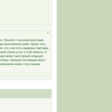
2
н. Начните с изучения репутации.
ры выполненных работ. Кроме того,
в, что у нее есть надежные партнеры
ий спектр услуг в этой области: от
кже имеют просторный склад для
 сборку. Хорошие поставщики могут
 компаниям может стать вашим