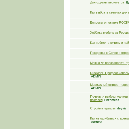
Для охраны периметра
Д
Как выбрать стеллаж для 
Вопросы о покупке ROCK
Хоббика мебель из Росси
Как победить рутину и на
Похороны в Солнечногорс
Можно ли восстановить т
RusRider: Профессиональ
ADMIN
Массажный остров: террит
ADMIN
Почему я выбрал жалюзи о
пожалел
Ekzomess
Стройматериалы
deyvis
Как не ошибиться с аренд
Алмира