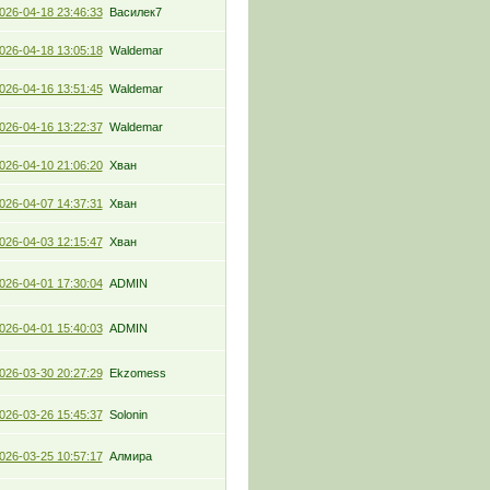
026-04-18 23:46:33
Василек7
026-04-18 13:05:18
Waldemar
026-04-16 13:51:45
Waldemar
026-04-16 13:22:37
Waldemar
026-04-10 21:06:20
Хван
026-04-07 14:37:31
Хван
026-04-03 12:15:47
Хван
026-04-01 17:30:04
ADMIN
026-04-01 15:40:03
ADMIN
026-03-30 20:27:29
Ekzomess
026-03-26 15:45:37
Solonin
026-03-25 10:57:17
Алмира