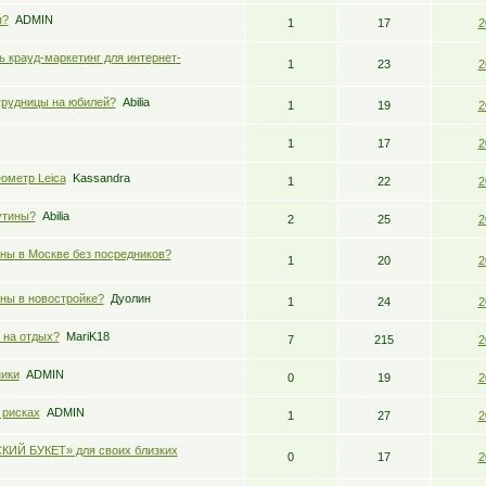
ы?
ADMIN
1
17
2
ь крауд-маркетинг для интернет-
1
23
2
трудницы на юбилей?
Abilia
1
19
2
1
17
2
ометр Leica
Kassandra
1
22
2
утины?
Abilia
2
25
2
ны в Москве без посредников?
1
20
2
ны в новостройке?
Дуолин
1
24
2
 на отдых?
MariK18
7
215
2
ники
ADMIN
0
19
2
 рисках
ADMIN
1
27
2
КИЙ БУКЕТ» для своих близких
0
17
2