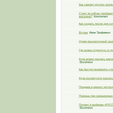
Как самому крутить ролл
Стоит ли сейчас пробоват
магазина?
Kosmonavt
Как создать песню для со
Втулки
Иван Трофимыч
Нужен высокоточный тахе
Где можно отдохнуть от р
Куда можно продать карти
Ekzomess
Как быстро выровнять сте
Куда посоветуете поехать
Продажа и ремонт оргтех
Помощь при санкционных
Почему я выбираю «РУСС
Ekzomess