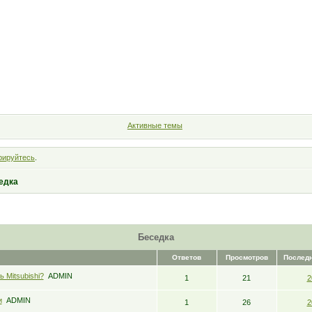
Форум
Участники
Правила
Поиск
Регистрация
Войт
Активные темы
рируйтесь
.
едка
Беседка
Ответов
Просмотров
Послед
 Mitsubishi?
ADMIN
1
21
2
и
ADMIN
1
26
2