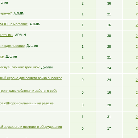
уолин
2
36
2
гаража?
ADMIN
1
21
2
WOOL в магазине
ADMIN
1
16
2
и отзывы
ADMIN
1
38
2
йти вдохновение
Дуолин
1
28
2
ке
Дуолин
1
21
2
реснувшую конструкцию?
Дуолин
1
24
2
ный сервис для вашего байка в Москве
0
24
2
ория расслабления и заботы о себе
0
16
2
т «Шторки онлайн» - и ни разу не
0
20
2
1
31
2
ой звукового и светового оборудования
0
17
2