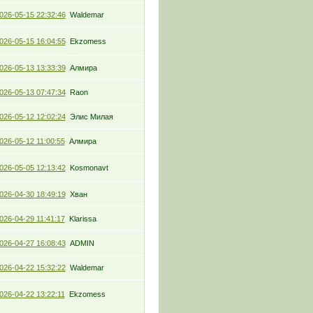
026-05-15 22:32:46
Waldemar
026-05-15 16:04:55
Ekzomess
026-05-13 13:33:39
Алмира
026-05-13 07:47:34
Raon
026-05-12 12:02:24
Элис Милая
026-05-12 11:00:55
Алмира
026-05-05 12:13:42
Kosmonavt
026-04-30 18:49:19
Хван
026-04-29 11:41:17
Klarissa
026-04-27 16:08:43
ADMIN
026-04-22 15:32:22
Waldemar
026-04-22 13:22:11
Ekzomess