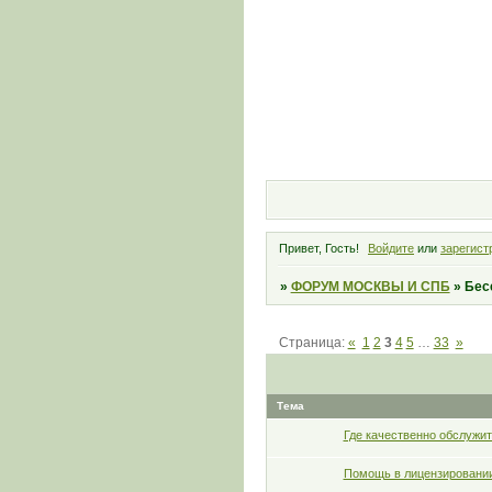
Привет, Гость!
Войдите
или
зарегист
»
ФОРУМ МОСКВЫ И СПБ
»
Бес
Страница:
«
1
2
3
4
5
…
33
»
Тема
Где качественно обслужить
Помощь в лицензировани