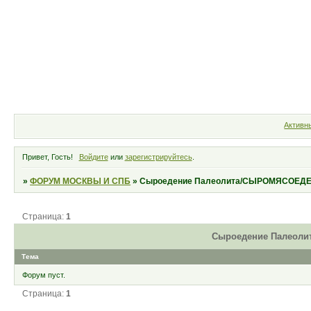
Форум
Участники
Правила
Активн
Привет, Гость!
Войдите
или
зарегистрируйтесь
.
»
ФОРУМ МОСКВЫ И СПБ
»
Cыроедение Палеолита/СЫРОМЯСОЕД
Страница:
1
Cыроедение Палеол
Тема
Форум пуст.
Страница:
1